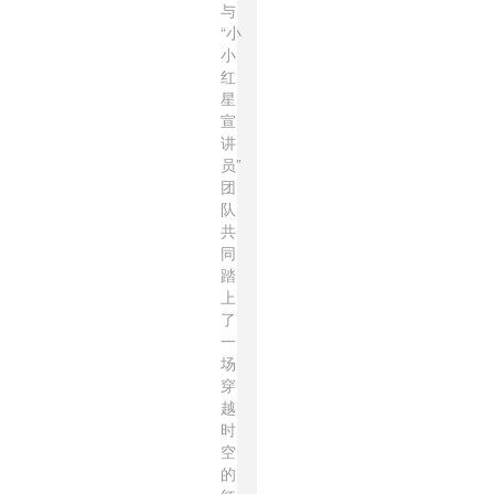
与
“小
小
红
星
宣
讲
员”
团
队
共
同
踏
上
了
一
场
穿
越
时
空
的