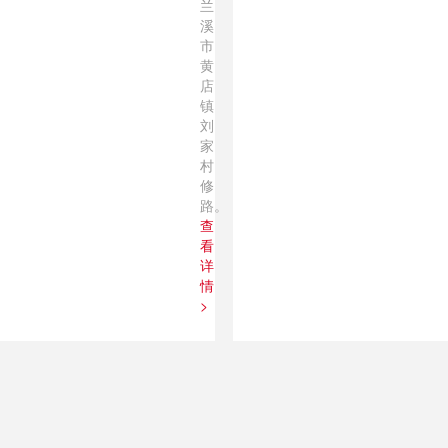
兰
溪
市
黄
店
镇
刘
家
村
修
路。
查
看
详
情
>