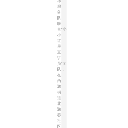
愿
服
务
队
联
合“小
小
红
星
宣
讲
员”团
队，
在
西
潞
街
道
北
潞
春
社
区