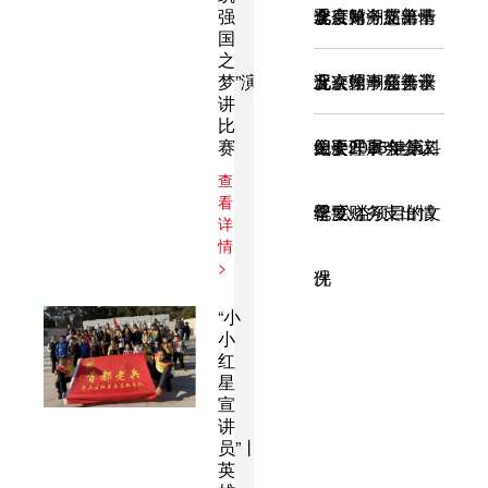
强
况
季度财务支出情
金会第一届第十
北京翰潮慈善基
国
之
梦”演
况
五次理事会会议
金会第一届第十
北京翰潮慈善基
讲
比
赛
纪要
四次理事会会议
金会2025年第二
关于开展”健康科
查
看
纪要
季度财务支出情
普“公益项目的文
详
情
>
况
件
“小
小
红
星
宣
讲
员”丨
英