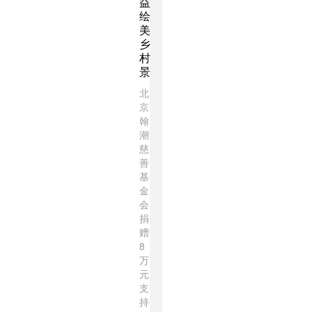
益
绘
美
乡
村
景
北
京
翰
潮
慈
善
基
金
会
捐
赠
8
万
元
支
持