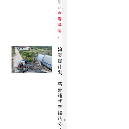
活
动。
查
看
详
情
>
翰
潮
援
计
划
｜
慈
善
铺
就
幸
福
路，
公