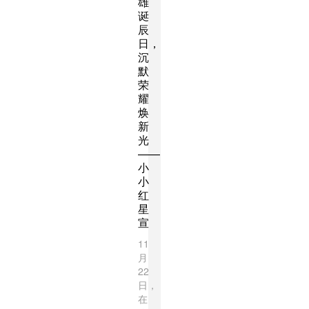
雄
诞
辰
日，
沉
默
荣
耀
焕
新
光
——
小
小
红
星
宣
11
月
22
日，
在