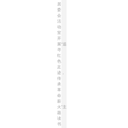
居
委
会
活
动
室
开
展“追
寻
红
色
足
迹，
传
承
革
命
薪
火”主
题
读
书