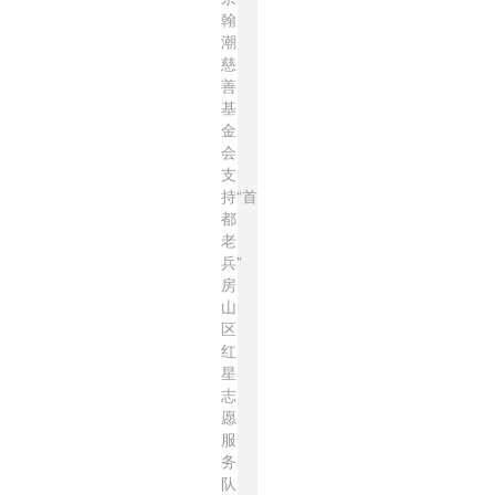
翰
潮
慈
善
基
金
会
支
持“首
都
老
兵”
房
山
区
红
星
志
愿
服
务
队