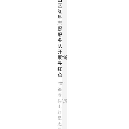
区
红
星
志
愿
服
务
队
开
展“追
寻
红
色
“首
都
老
兵”房
山
红
星
志