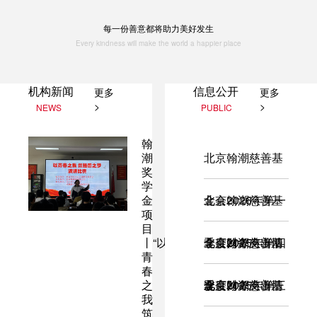
每一份善意都将助力美好发生
Every kindness will make the world a happier place
机构新闻
信息公开
更多
更多
>
>
NEWS
PUBLIC
翰
潮
北京翰潮慈善基
奖
学
金
金会2026年第一
北京翰潮慈善基
项
目
丨“以
季度财务支出情
金会2025年第四
北京翰潮慈善基
青
春
之
况
季度财务支出情
金会2025年第三
北京翰潮慈善基
我
筑