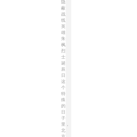
隐
蔽
战
线
英
雄
朱
枫
烈
士
诞
辰
日
这
个
特
殊
的
日
子
里，
北
京